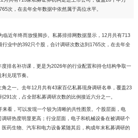
1765次，在去年全年数据中依然属于高位水平。
为临近年终而放慢脚步。私募排排网数据显示，12月共有713
行业中的392只个股，合计调研次数达到1765次，在去年全
度排名补功课，更是为2026年的行业配置和持仓结构争取一
盈利兑现节奏。
角之一。去年12月共有43家百亿私募现身调研名单，覆盖23
到291次，占全部私募调研次数的比例接近六分之一。
开来看，可以发现一个较为清晰的共性图景。个股层面，电
司调研热度明显更高；行业层面，电子和机械设备在被调研个
、医药生物、汽车和电力设备紧随其后，构成年末私募调研的