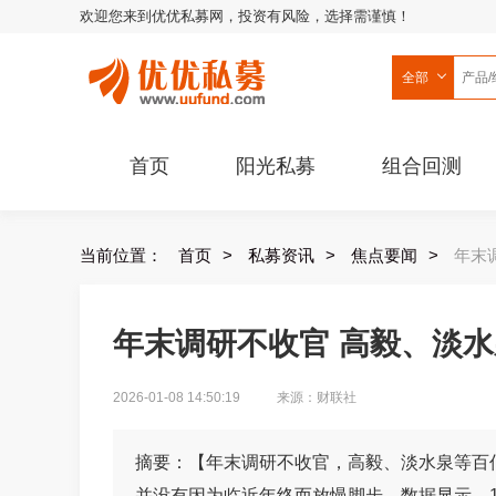
欢迎您来到优优私募网，投资有风险，选择需谨慎！
全部
首页
阳光私募
组合回测
当前位置：
首页
>
私募资讯
>
焦点要闻
>
年末
年末调研不收官 高毅、淡
2026-01-08 14:50:19
来源：财联社
摘要：【年末调研不收官，高毅、淡水泉等百亿
并没有因为临近年终而放慢脚步。数据显示，1