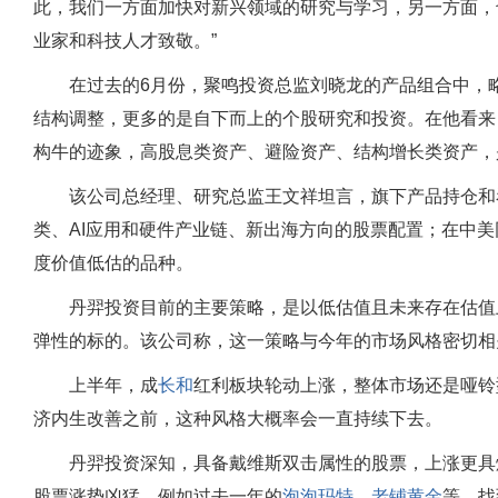
此，我们一方面加快对新兴领域的研究与学习，另一方面，
业家和科技人才致敬。”
在过去的6月份，聚鸣投资总监刘晓龙的产品组合中，
结构调整，更多的是自下而上的个股研究和投资。在他看来
构牛的迹象，高股息类资产、避险资产、结构增长类资产，
该公司总经理、研究总监王文祥坦言，旗下产品持仓和
类、AI应用和硬件产业链、新出海方向的股票配置；在中
度价值低估的品种。
丹羿投资目前的主要策略，是以低估值且未来存在估值
弹性的标的。该公司称，这一策略与今年的市场风格密切相
上半年，成
长和
红利板块轮动上涨，整体市场还是哑铃
济内生改善之前，这种风格大概率会一直持续下去。
丹羿投资深知，具备戴维斯双击属性的股票，上涨更具
股票涨势凶猛，例如过去一年的
泡泡玛特
、
老铺黄金
等。找