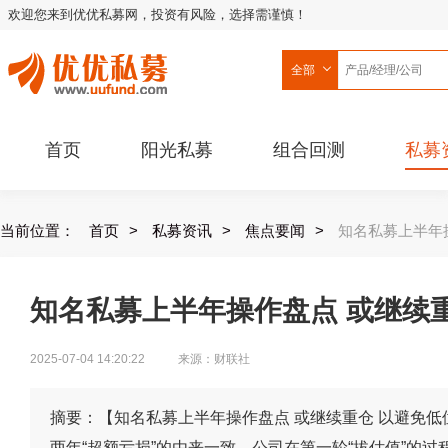
欢迎您来到优优私募网，投资有风险，选择需谨慎！
全部
首页
阳光私募
组合回测
私募
当前位置：
首页
>
私募资讯
>
焦点要闻
>
知名私募上半年
知名私募上半年操作盘点 或继续
2025-07-04 14:20:22
来源：财联社
摘要：【知名私募上半年操作盘点 或继续重仓 以避免
两年“超额亏损”的由来一致，公司在第一轮“拔估值”的