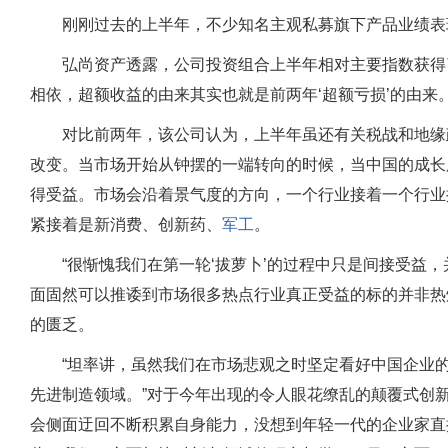
刚刚过去的上半年，不少知名主观私募旗下产品业绩表
弘尚资产透露，公司投资组合上半年相对主要指数获得
相依，超额收益的由来其实也就是前两年‘超额亏损’的由来。
对比前两年，该公司认为，上半年虽还有关税战和地缘
改变。当市场开始从钟摆的一端转向的时候，当中国的成长
得受益。市场会沿着景气度的方向，一个行业接着一个行业
紧接着是新消费、
创新药
、
军工
。
“很惭愧我们在第一轮‘拔萝卜’的过程中只是间接受益
面固然可以推诿到市场很多热点行业真正受益的标的并非热
的匮乏。
“坦率讲，虽然我们在市场悲观之时坚定看好中国企业
先进制造领域。”对于今年出现的令人眼花缭乱的颠覆式创
会侧面迂回不断积累自身能力，没想到年轻一代的企业家直