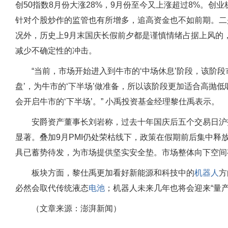
创50指数8月份大涨28%，9月份至今又上涨超过8%。
针对个股炒作的监管也有所增多，追高资金也不如前期。二
况外，历史上9月末国庆长假前夕都是谨慎情绪占据上风的
减少不确定性的冲击。
“当前，市场开始进入到牛市的‘中场休息’阶段，该阶
盘’，为牛市的‘下半场’做准备，所以该阶段更加适合高抛低
会开启牛市的‘下半场’。” 小禹投资基金经理黎仕禹表示。
安爵资产董事长刘岩称，过去十年国庆后五个交易日沪
显著。叠加9月PMI仍处荣枯线下，政策在假期前后集中释
具已蓄势待发，为市场提供坚实安全垫。市场整体向下空间
板块方面，黎仕禹更加看好
新能源
和科技中的
机器人
方
必然会取代传统液态
电池
；
机器人
未来几年也将会迎来“量
（文章来源：澎湃新闻）