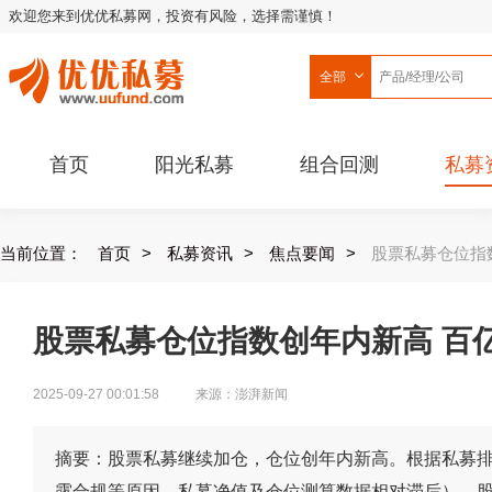
欢迎您来到优优私募网，投资有风险，选择需谨慎！
全部
首页
阳光私募
组合回测
私募
当前位置：
首页
>
私募资讯
>
焦点要闻
>
股票私募仓位指
股票私募仓位指数创年内新高 百
2025-09-27 00:01:58
来源：澎湃新闻
摘要：股票私募继续加仓，仓位创年内新高。根据私募排排
露合规等原因，私募净值及仓位测算数据相对滞后），股票私