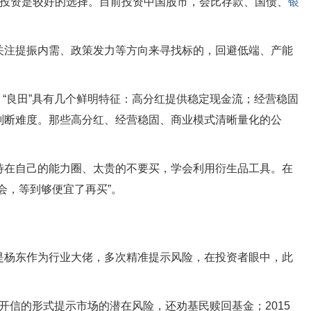
票投资是较好的选择。目前投资中国股市，会比存款、国债、
银
关注提振内需、政策发力等方向来寻找标的，回避低端、产能
 “良田”具有几个鲜明特征：高分红提供稳定现金流；经营稳固
判断难度。那些高分红、经营稳固、商业模式清晰量化的公
待在自己的能力圈、太贵的不要买，学会利用衍生品工具。在
会，等到够便宜了再买”。
是杨东作为行业大佬，多次精准提示风险，在投资者眼中，此
以公开信的形式提示市场的潜在风险，还劝基民赎回基金；2015