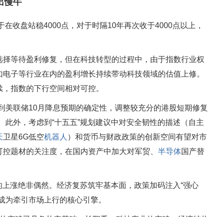
出慢牛
在收盘站稳4000点，对于时隔10年再次收于4000点以上，
选择等待盈利修复，但在科技转型的过程中，由于指数行业权
如电子等行业在内的盈利增长持续带动科技领域的估值上修。
续，指数的下行空间相对可控。
到美联储10月降息预期的确定性，调整较充分的港股短期修复
。此外，考虑到“十五五”规划建议中对安全韧性的描述（自主
天
卫星6G低空
机器人
）和货币与财政政策的创新空间有望对市
可控题材的关注度，在国内资产中加大对军贸、
半导体
国产替
股的上涨绝非偶然。经济复苏筑牢基本面，政策加码注入“强心
成为牵引市场上行的核心引擎。